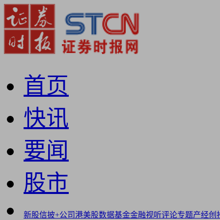
首页
快讯
要闻
股市
新股
信披+
公司
港美股
数据
基金
金融
视听
评论
专题
产经
创