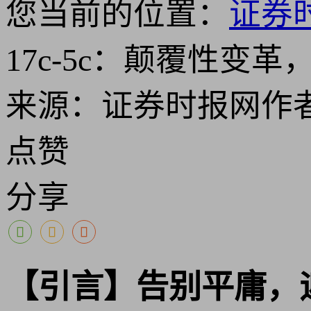
您当前的位置：
证券
17c-5c：颠覆性变
来源：证券时报网
作
点赞
分享
【引言】告别平庸，迎